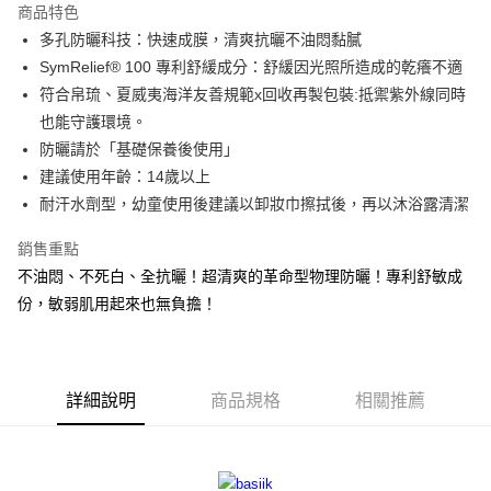
商品特色
Apple Pay
多孔防曬科技：快速成膜，清爽抗曬不油悶黏膩
SymRelief® 100 專利舒緩成分：舒緩因光照所造成的乾癢不適
街口支付
符合帛琉、夏威夷海洋友善規範x回收再製包裝:抵禦紫外線同時
悠遊付
也能守護環境。
防曬請於「基礎保養後使用」
大哥付你分期
建議使用年齡：14歲以上
相關說明
耐汗水劑型，幼童使用後建議以卸妝巾擦拭後，再以沐浴露清潔
【大哥付你分期使用說明】
AFTEE先享後付
1.本服務由台灣大哥大提供，台灣大哥大用戶可立即使用無須另外申請。
2.付款方式選擇「大哥付你分期」，訂單成立後會自動跳轉到大哥付的交易
銷售重點
相關說明
流程，驗證手機門號後，選擇欲分期的期數、繳款截止日，確認付款後即完
不油悶、不死白、全抗曬！超清爽的革命型物理防曬！專利舒敏成
【關於「AFTEE先享後付」】
成交易。
ATM付款
AFTEE先享後付是「在收到商品之後才付款」的支付方式。 讓您購物簡單
份，敏弱肌用起來也無負擔！
3.實際核准額度、可分期數及費用金額請依後續交易確認頁面所載為準。
便利好安心！
4.訂單成立30分鐘內，如未前往確認交易或遇審核未通過，訂單將自動取
１．簡單：不需註冊會員、不需綁卡、不需儲值。
運送方式
消。如遇「轉專審核」未通過狀況，表示未達大哥付你分期系統評分，恕無
２．便利：只要手機號碼，簡訊認證，即可結帳。
法說明評估內容。
３．安心：先確認商品／服務後，再付款。
全家取貨付款
【繳款方式說明】
詳細說明
商品規格
相關推薦
1.分期款項不併入電信帳單，「大哥付你分期」於每月結算日後寄送繳費提
每筆NT$80，滿NT$1,200(含以上)免運費
【「AFTEE先享後付」結帳流程】
醒簡訊。
１．於結帳方式選擇「AFTEE先享後付」後，將跳轉至「AFTEE先享後付」
2.透過簡訊連結打開帳單後，可選擇「超商條碼／台灣大直營門市／銀行轉
付款後全家取貨
結帳頁面，進行簡訊認證並確認金額後，即可完成結帳。
帳／街口支付／iPASS MONEY」等通路繳費。
２．訂單成立數日內，您將收到繳費通知簡訊。
每筆NT$80，滿NT$1,200(含以上)免運費