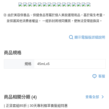
３．收到繳費通知簡訊後14天內，點擊此簡訊中的連結，可透過四大超商／
【注意事項】
ATM／網路銀行／等多元方式進行付款，方視為交易完成。
❌未開放請勿選擇萊爾富取件❌
1.本服務係由「台灣大哥大股份有限公司」（以下簡稱本公司）所提供，讓
※ 請注意：結帳手續完成當下不需立刻繳費，但若您需要取消訂單，請聯絡
用戶於交易時，得透過本服務購買商品或服務，並由商店將買賣／分期付款
每筆NT$999
購買商品的店家。未經商家同意取消之訂單仍視為有效，需透過AFTEE先享
㊟ 由於美容保養品、保健食品等屬於個人美妝護理用品，基於衛生考量，
買賣價金債權讓與本公司後，依約使用本公司帳單繳交帳款。
後付繳納相關費用。
2.基於同意付款使用「大哥付你分期」之契約關係目的，商店將以您的個人
並保護其他消費者權益， 一經拆封將視同購買，便無法受理退換貨。
7-11取貨付款
※ 交易是否成功請以「AFTEE先享後付 」之結帳頁面顯示為準，若有關於
資料（包含姓名、電話或地址）提供予台灣大哥大進項蒐集、處理及利用，
是否繳費成功／繳費後需取消欲退款等相關疑問，請聯繫「AFTEE先享後付
每筆NT$80，滿NT$1,200(含以上)免運費
由本公司與您本人進行分期帳單所需資料之確認、核對及更正。
客戶支援中心」
https://netprotections.freshdesk.com/support/home
3.完整用戶服務條款，請詳閱以下連結：
https://oppay.tw/userRule
顯示電腦版詳細說明
付款後7-11取貨
【注意事項】
１．透過由恩沛科技股份有限公司提供之「AFTEE先享後付」服務完成之交
每筆NT$80，滿NT$1,200(含以上)免運費
易，需依本服務之必要範圍內提供個人資料，並將交易相關給付款項請求債
商品規格
權轉讓予恩沛科技股份有限公司。
宅配
２．關於個人資料處理事宜，請瀏覽以下網址：
每筆NT$120，滿NT$1,200(含以上)免運費
https://aftee.tw/terms/#terms3
規格
45mLx5
３．未成年的使用者請事先徵得法定代理人或監護人之同意方可使用
宅配(離島)
「AFTEE先享後付」，若未經同意申辦者引起之損失，本公司不負相關責
任。
每筆NT$250
客服
４．使用「AFTEE先享後付」時，將依據個別帳號之用戶狀況，依本公司即
時審查核予不同之上限額度；若仍有額度不足之情形，本公司將視審查結果
宇迅5-7工作天
查看運費
請求用戶進行身份認證。
５．嚴禁一人註冊多個帳號或使用他人資訊註冊。若發現惡意使用之情形，
商品相關分類 (4)
恩沛科技股份有限公司將有權停止該用戶之使用額度並採取法律行動。
查看全部
| 正貨套組85折 | 30天專利植萃養髮組特惠