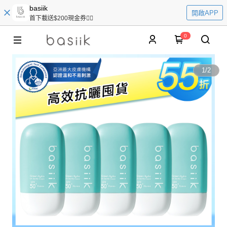
basiik
開啟APP
首下載送$200現金券👆🏻
0
1
/
2