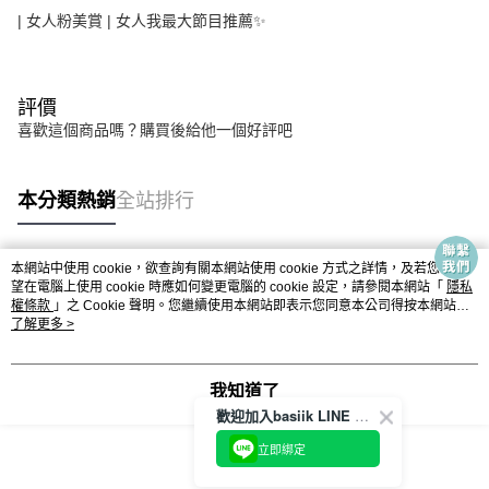
| 女人粉美賞 | 女人我最大節目推薦✨
評價
喜歡這個商品嗎？購買後給他一個好評吧
本分類熱銷
全站排行
本網站中使用 cookie，欲查詢有關本網站使用 cookie 方式之詳情，及若您不希
熱門標籤
望在電腦上使用 cookie 時應如何變更電腦的 cookie 設定，請參閱本網站「
隱私
權條款
」之 Cookie 聲明。您繼續使用本網站即表示您同意本公司得按本網站使
用條款之 Cookie 聲明使用 cookie。
了解更多 >
我知道了
歡迎加入basiik LINE 官方帳號
立即綁定