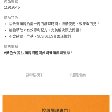
商品編號
超商取貨付款
11919545
LINE Pay
商品特色
Apple Pay
㊟改善頭屑約需一周的調理時間，持續使用，效果看的見！
植物萃取ｘ有效專利配方，完美解決頭皮問題！
街口支付
不含矽靈、皂基、SLS/SLES界面活性劑
悠遊付
銷售重點
大哥付你分期
#黃色去屑 決頭屑問題同步調養頭皮與髮絲！
相關說明
【大哥付你分期使用說明】
AFTEE先享後付
1.本服務由台灣大哥大提供，台灣大哥大用戶可立即使用無須另外申請。
2.付款方式選擇「大哥付你分期」，訂單成立後會自動跳轉到大哥付的交易
相關說明
詳細說明
相關推薦
流程，驗證手機門號後，選擇欲分期的期數、繳款截止日，確認付款後即完
【關於「AFTEE先享後付」】
成交易。
ATM付款
AFTEE先享後付是「在收到商品之後才付款」的支付方式。 讓您購物簡單
3.實際核准額度、可分期數及費用金額請依後續交易確認頁面所載為準。
便利好安心！
4.訂單成立30分鐘內，如未前往確認交易或遇審核未通過，訂單將自動取
１．簡單：不需註冊會員、不需綁卡、不需儲值。
運送方式
消。如遇「轉專審核」未通過狀況，表示未達大哥付你分期系統評分，恕無
２．便利：只要手機號碼，簡訊認證，即可結帳。
法說明評估內容。
３．安心：先確認商品／服務後，再付款。
全家取貨付款
【繳款方式說明】
1.分期款項不併入電信帳單，「大哥付你分期」於每月結算日後寄送繳費提
每筆NT$80，滿NT$1,200(含以上)免運費
【「AFTEE先享後付」結帳流程】
醒簡訊。