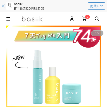
basiik
開啟APP
首下載送$200現金券👆🏻
0
1
/
2