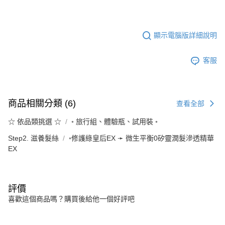
顯示電腦版詳細說明
客服
商品相關分類 (6)
查看全部
☆ 依品類挑選 ☆
◦ 旅行組、體驗瓶、試用裝 ◦
Step2. 滋養髮絲
◦修護綠皇后EX ➛ 微生平衡0矽靈潤髮滲透精華
EX
評價
喜歡這個商品嗎？購買後給他一個好評吧