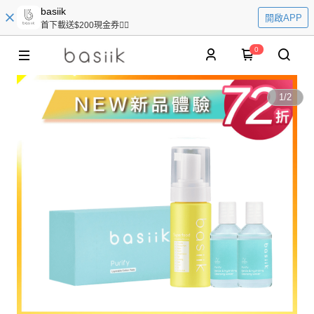
basiik
開啟APP
首下載送$200現金券👆🏻
0
1
/
2