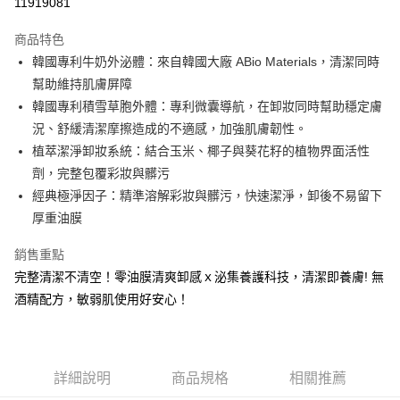
11919081
LINE Pay
商品特色
Apple Pay
韓國專利牛奶外泌體：來自韓國大廠 ABio Materials，清潔同時
幫助維持肌膚屏障
街口支付
韓國專利積雪草胞外體：專利微囊導航，在卸妝同時幫助穩定膚
悠遊付
況、舒緩清潔摩擦造成的不適感，加強肌膚韌性。
植萃潔淨卸妝系統：結合玉米、椰子與葵花籽的植物界面活性
大哥付你分期
劑，完整包覆彩妝與髒污
相關說明
經典極淨因子：精準溶解彩妝與髒污，快速潔淨，卸後不易留下
【大哥付你分期使用說明】
AFTEE先享後付
1.本服務由台灣大哥大提供，台灣大哥大用戶可立即使用無須另外申請。
厚重油膜
2.付款方式選擇「大哥付你分期」，訂單成立後會自動跳轉到大哥付的交易
相關說明
流程，驗證手機門號後，選擇欲分期的期數、繳款截止日，確認付款後即完
銷售重點
【關於「AFTEE先享後付」】
成交易。
ATM付款
AFTEE先享後付是「在收到商品之後才付款」的支付方式。 讓您購物簡單
完整清潔不清空！零油膜清爽卸感ｘ泌集養護科技，清潔即養膚! 無
3.實際核准額度、可分期數及費用金額請依後續交易確認頁面所載為準。
便利好安心！
4.訂單成立30分鐘內，如未前往確認交易或遇審核未通過，訂單將自動取
酒精配方，敏弱肌使用好安心！
１．簡單：不需註冊會員、不需綁卡、不需儲值。
運送方式
消。如遇「轉專審核」未通過狀況，表示未達大哥付你分期系統評分，恕無
２．便利：只要手機號碼，簡訊認證，即可結帳。
法說明評估內容。
３．安心：先確認商品／服務後，再付款。
全家取貨付款
【繳款方式說明】
1.分期款項不併入電信帳單，「大哥付你分期」於每月結算日後寄送繳費提
每筆NT$80，滿NT$1,200(含以上)免運費
【「AFTEE先享後付」結帳流程】
醒簡訊。
詳細說明
商品規格
相關推薦
１．於結帳方式選擇「AFTEE先享後付」後，將跳轉至「AFTEE先享後付」
2.透過簡訊連結打開帳單後，可選擇「超商條碼／台灣大直營門市／銀行轉
付款後全家取貨
結帳頁面，進行簡訊認證並確認金額後，即可完成結帳。