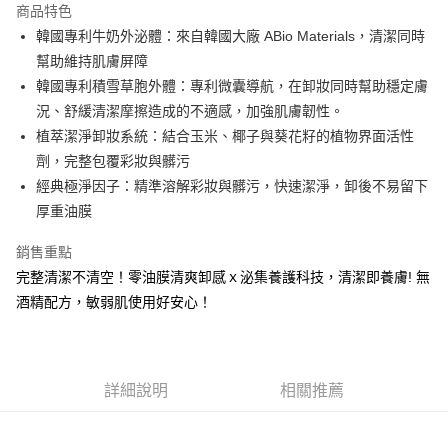
商品特色
Apple Pay
韓國專利牛奶外泌體：來自韓國大廠 ABio Materials，清潔同時
幫助維持肌膚屏障
街口支付
韓國專利積雪草胞外體：專利微囊導航，在卸妝同時幫助穩定膚
悠遊付
況、舒緩清潔摩擦造成的不適感，加強肌膚韌性。
植萃潔淨卸妝系統：結合玉米、椰子與葵花籽的植物界面活性
大哥付你分期
劑，完整包覆彩妝與髒污
相關說明
經典極淨因子：精準溶解彩妝與髒污，快速潔淨，卸後不易留下
【大哥付你分期使用說明】
AFTEE先享後付
1.本服務由台灣大哥大提供，台灣大哥大用戶可立即使用無須另外申請。
厚重油膜
2.付款方式選擇「大哥付你分期」，訂單成立後會自動跳轉到大哥付的交易
相關說明
流程，驗證手機門號後，選擇欲分期的期數、繳款截止日，確認付款後即完
銷售重點
【關於「AFTEE先享後付」】
成交易。
ATM付款
AFTEE先享後付是「在收到商品之後才付款」的支付方式。 讓您購物簡單
完整清潔不清空！零油膜清爽卸感ｘ泌集養護科技，清潔即養膚! 無
3.實際核准額度、可分期數及費用金額請依後續交易確認頁面所載為準。
便利好安心！
4.訂單成立30分鐘內，如未前往確認交易或遇審核未通過，訂單將自動取
酒精配方，敏弱肌使用好安心！
１．簡單：不需註冊會員、不需綁卡、不需儲值。
運送方式
消。如遇「轉專審核」未通過狀況，表示未達大哥付你分期系統評分，恕無
２．便利：只要手機號碼，簡訊認證，即可結帳。
法說明評估內容。
３．安心：先確認商品／服務後，再付款。
全家取貨付款
【繳款方式說明】
1.分期款項不併入電信帳單，「大哥付你分期」於每月結算日後寄送繳費提
每筆NT$80，滿NT$1,200(含以上)免運費
【「AFTEE先享後付」結帳流程】
醒簡訊。
詳細說明
相關推薦
１．於結帳方式選擇「AFTEE先享後付」後，將跳轉至「AFTEE先享後付」
2.透過簡訊連結打開帳單後，可選擇「超商條碼／台灣大直營門市／銀行轉
付款後全家取貨
結帳頁面，進行簡訊認證並確認金額後，即可完成結帳。
帳／街口支付／iPASS MONEY」等通路繳費。
２．訂單成立數日內，您將收到繳費通知簡訊。
每筆NT$80，滿NT$1,200(含以上)免運費