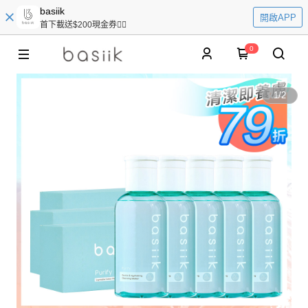
basiik
開啟APP
首下載送$200現金券👆🏻
0
1
/
2